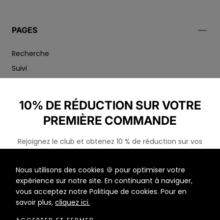
PAGES
Recherche
Suivi
Conditions générales de vente et d'utilisation
Mentions Légales
10% DE RÉDUCTION SUR VOTRE
Politique de retour
PREMIÈRE COMMANDE
Politique de confidentialité
Rejoignez le club et obtenez 10 % de réduction sur vos
prochains achats !
Nous utilisons des cookies 🍪 pour optimiser votre
E-
MAIL
expérience sur notre site. En continuant à naviguer,
S'ABONNER
vous acceptez notre Politique de cookies. Pour en
{"title"=>"Méthodes
savoir plus,
cliquez ici.
de
paiement"}
NON MERCI