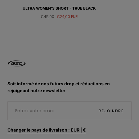
ULTRA WOMEN'S SHORT - TRUE BLACK
Prix
Prix
€45,00
€24,00 EUR
régulier
de
vente
GAINZCLUB
Soit informé de nos futurs drop et réductions en
rejoignant notre newsletter
E-
MAIL
REJOINDRE
Changer le pays de livraison : EUR | €