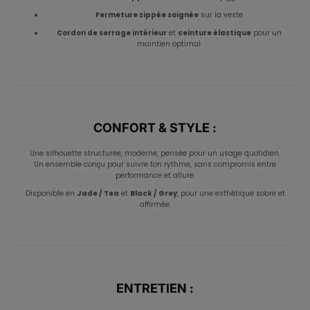
Fermeture zippée soignée
sur la veste
Cordon de serrage intérieur
et
ceinture élastique
pour un
maintien optimal
CONFORT & STYLE :
Une silhouette structurée, moderne, pensée pour un usage quotidien.
Un ensemble conçu pour suivre ton rythme, sans compromis entre
performance et allure.
Disponible en
Jade / Tea
et
Black / Grey
, pour une esthétique sobre et
affirmée.
ENTRETIEN :