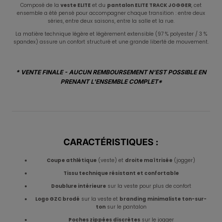
Composé de la
veste ELITE
et du
pantalon ELITE TRACK JOGGER
, cet
ensemble a été pensé pour accompagner chaque transition : entre deux
séries, entre deux saisons, entre la salle et la rue.
La matière technique légère et légèrement extensible (97 % polyester / 3 %
spandex) assure un confort structuré et une grande liberté de mouvement.
* VENTE FINALE - AUCUN REMBOURSEMENT N'EST POSSIBLE EN
PRENANT L'ENSEMBLE COMPLET*
CARACTÉRISTIQUES :
Coupe athlétique
(veste) et
droite maîtrisée
(jogger)
Tissu technique résistant et confortable
Doublure intérieure
sur la veste pour plus de confort
Logo GZC brodé
sur la veste et
branding minimaliste ton-sur-
ton
sur le pantalon
Poches zippées discrètes
sur le jogger