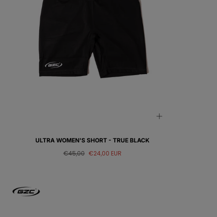
ULTRA WOMEN'S SHORT - TRUE BLACK
Prix
Prix
€45,00
€24,00 EUR
régulier
de
vente
GAINZCLUB