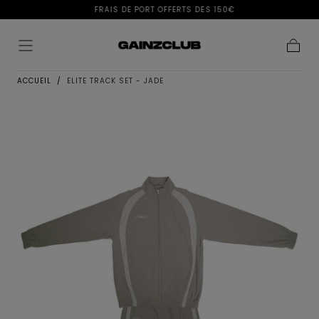
FRAIS DE PORT OFFERTS DÈS 150€
Passer au
contenu
Panier
ACCUEIL
/
ELITE TRACK SET - JADE