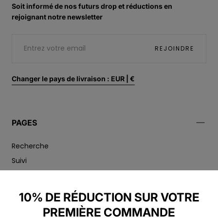
Soit informé de nos futurs drop et réductions en
rejoignant notre newsletter
E-
MAIL
REJOINDRE
Changer le pays de livraison : EUR | €
PAGES
Recherche
Suivi
Conditions générales de vente et d'utilisation
Mentions Légales
10% DE RÉDUCTION SUR VOTRE
Politique de retour
PREMIÈRE COMMANDE